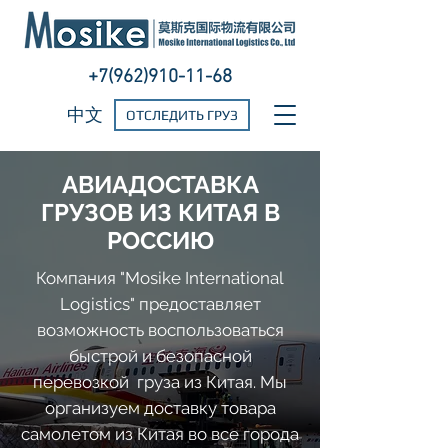
+7(962)910-11-68
中文
ОТСЛЕДИТЬ ГРУЗ
АВИАДОСТАВКА
ГРУЗОВ ИЗ КИТАЯ В
РОССИЮ
Компания "Mosike International
Logistics" предоставляет
возможность воспользоваться
быстрой и безопасной
перевозкой груза из Китая. Мы
организуем доставку товара
самолетом из Китая во все города