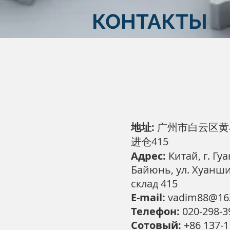
КОНТАКТЫ
地址:
广州市白云区黄
进仓415
Адрес:
Китай, г. Гу
Байюнь, ул. Хуанши
склад 415
E-mail:
vadim88@16
Телефон:
020-298-3
Сотовый:
+86 137-1