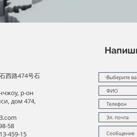
Напиш
石西路474号石
анчжоу, р-он
си, дом 474,
3.com
98-58
13-459-15