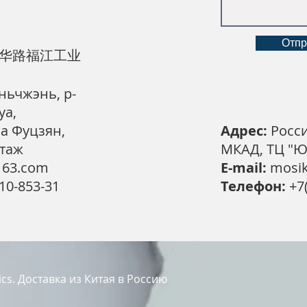
Отпр
华路福江工业
эньчжэнь, р-
уа,
а Фуцзян,
Адрес:
Росси
этаж
МКАД, ТЦ "Ю
163.com
E-mail:
mosi
10-853-31
Телефон:
+7(
tics. Доставка из Китая в Россию