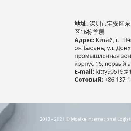
地址:
深圳市宝安区东
区16栋首层
Адрес:
Китай, г. Ш
он Баоань, ул. Донх
промышленная зон
корпус 16, первый 
E-mail:
kitty90519@
Сотовый:
+86 137-1
2013 - 2021 © Mosike International Logis