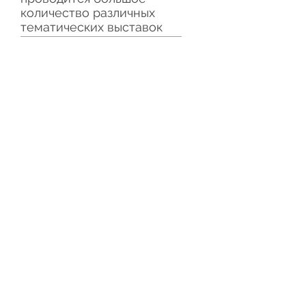
количество различных
тематических выставок
КОНТАКТЫ
Россия
+7(962)910-11-68
mosike168@mail.ru
Гуанчжоу
020-298-398-58