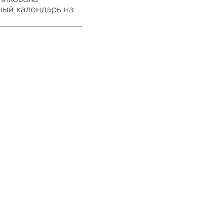
ный календарь на
tics. Доставка из Китая в Россию
ВКА ГРУЗОВ
УСЛУГИ В КИТАЕ
оставка
Поиск поставщиков
оставка
Оптовые закупки
ставка
Складские услуги
вка морем
Инспекция фабрик
вка сборных грузов
Проверка качества