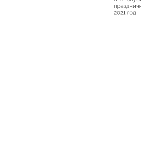
празднич
2021 год
2013 - 2021 © Mosike International Logis
ИНФОРМАЦИЯ
ДОСТА
Главная
Авиад
О нас
Автод
Наши грузы
ЖД до
Выставки в Китае
Доста
Праздники в Китае
Доста